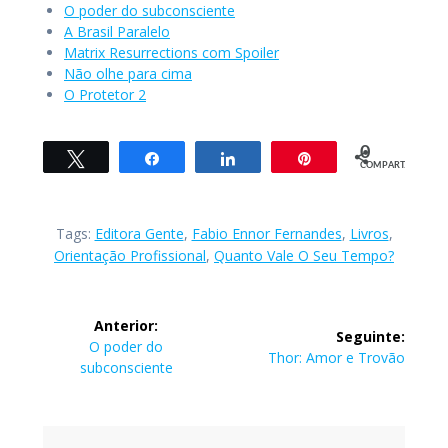
O poder do subconsciente
A Brasil Paralelo
Matrix Resurrections com Spoiler
Não olhe para cima
O Protetor 2
0
Twittar
Compartilhar
Compartilhar
Pin
COMPART.
Tags:
Editora Gente
,
Fabio Ennor Fernandes
,
Livros
,
Orientação Profissional
,
Quanto Vale O Seu Tempo?
Navegação
Anterior:
Seguinte:
de
Post
O poder do
Post
Thor: Amor e Trovão
anterior:
subconsciente
seguinte:
Post