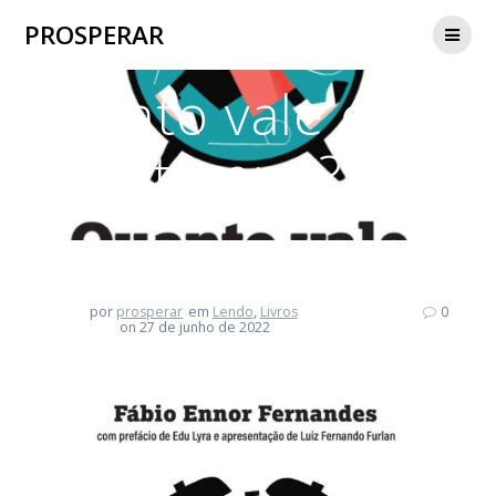
Skip
PROSPERAR
to
content
Quanto vale o seu
tempo?
por
prosperar
em
Lendo
,
Livros
0
on 27 de junho de 2022