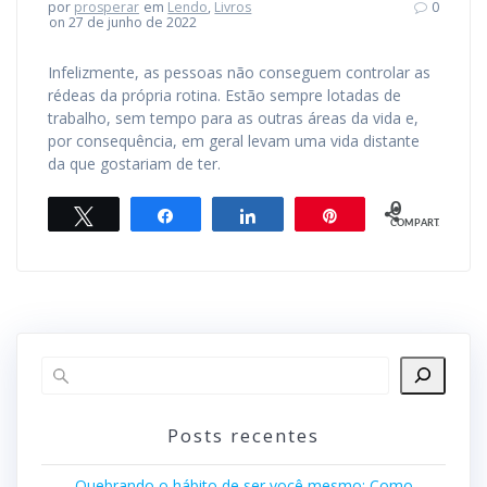
por
prosperar
em
Lendo
,
Livros
0
on 27 de junho de 2022
Infelizmente, as pessoas não conseguem controlar as
rédeas da própria rotina. Estão sempre lotadas de
trabalho, sem tempo para as outras áreas da vida e,
por consequência, em geral levam uma vida distante
da que gostariam de ter.
0
Twittar
Compartilhar
Compartilhar
Pin
COMPART.
Posts recentes
Quebrando o hábito de ser você mesmo: Como