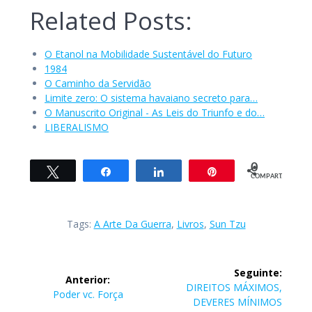
Related Posts:
O Etanol na Mobilidade Sustentável do Futuro
1984
O Caminho da Servidão
Limite zero: O sistema havaiano secreto para…
O Manuscrito Original - As Leis do Triunfo e do…
LIBERALISMO
0
Twittar
Compartilhar
Compartilhar
Pin
COMPART.
Tags:
A Arte Da Guerra
,
Livros
,
Sun Tzu
Navegação
Seguinte:
Anterior:
de
Post
DIREITOS MÁXIMOS,
Post
Poder vc. Força
seguinte:
DEVERES MÍNIMOS
anterior: