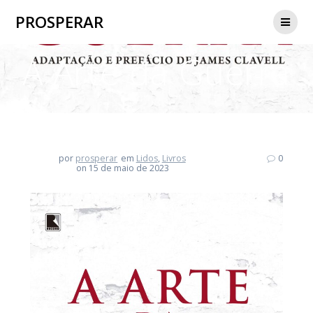
Skip
PROSPERAR
to
content
A Arte da Guerra
por
prosperar
em
Lidos
,
Livros
0
on 15 de maio de 2023