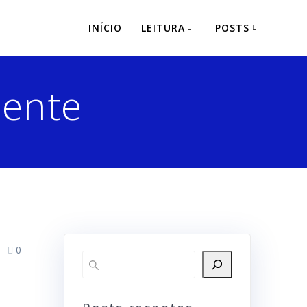
INÍCIO
LEITURA
POSTS
iente
0