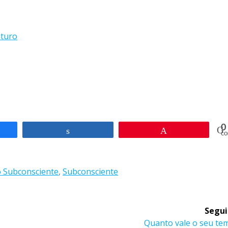
uturo
0
rtilhar
Compartilhar
Pin
CO
 Subconsciente
,
Subconsciente
Segui
Post
Quanto vale o seu te