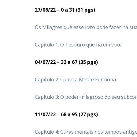
27/06/22
–
0
a 31
(31 pgs)
Os Milagres que esse livro pode fazer na sua
Capítulo 1: O Tesouro que há em você
04/07/22
–
32
a 67
(35 pgs)
Capítulo 2: Como a Mente Funciona
Capítulo 3: O poder milagroso do seu subco
11/07/22
–
68
a 95
(27 pgs)
Capítulo 4: Curas mentais nos tempos antig