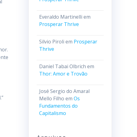
l
Everaldo Martinelli
em
Prosperar Thrive
Silvio Piroli
em
Prosperar
Thrive
hor.
ente
Daniel Tabai Olbrich
em
Thor: Amor e Trovão
José Sergio do Amaral
.”
Mello Filho
em
Os
Fundamentos do
Capitalismo