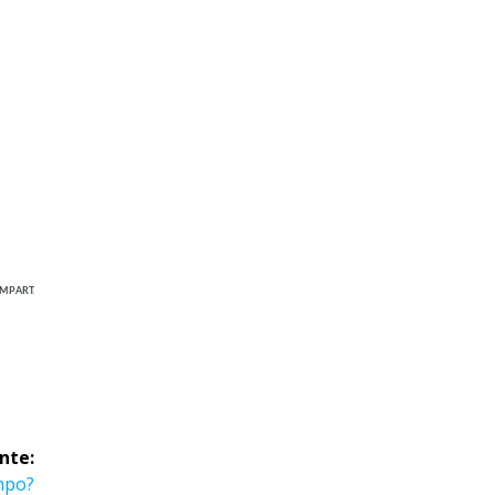
MPART.
nte:
mpo?