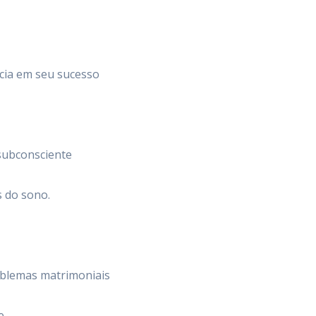
cia em seu sucesso
subconsciente
s do sono.
oblemas matrimoniais
e