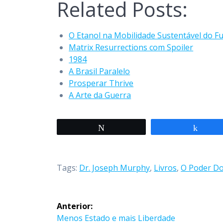
Related Posts:
O Etanol na Mobilidade Sustentável do F
Matrix Resurrections com Spoiler
1984
A Brasil Paralelo
Prosperar Thrive
A Arte da Guerra
Twittar
Compa
Tags:
Dr. Joseph Murphy
,
Livros
,
O Poder Do
Navegação
Anterior:
Post
Menos Estado e mais Liberdade