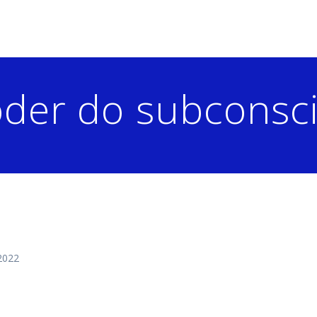
der do subconsc
2022