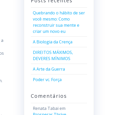
Posts recentes
Quebrando o hábito de ser
você mesmo: Como
reconstruir sua mente e
criar um novo eu
 a
A Biologia da Crença
DIREITOS MÁXIMOS,
 os
DEVERES MÍNIMOS
A Arte da Guerra
Poder vc. Força
m.
Comentários
Renata Tabai
em
Prosperar Thrive