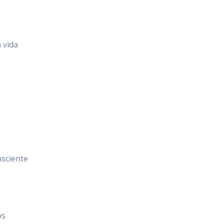
 vida
nsciente
os