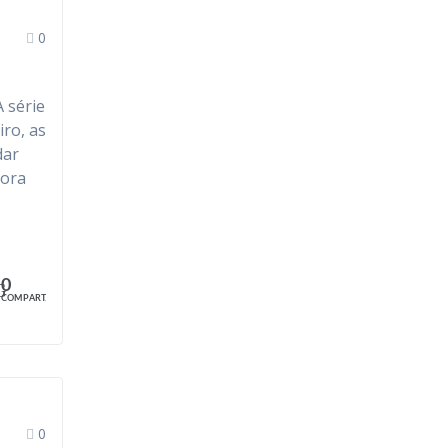
0
 série
iro, as
dar
gora
0
COMPART.
0