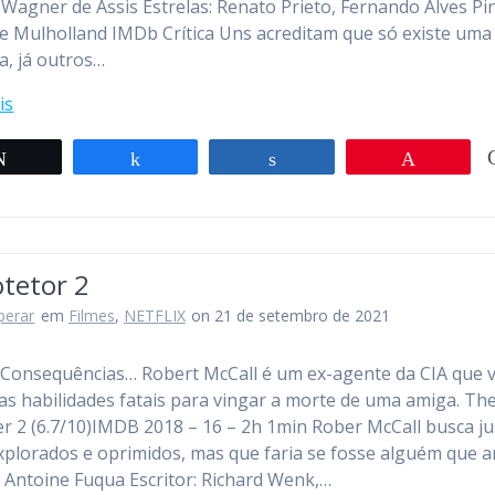
 Wagner de Assis Estrelas: Renato Prieto, Fernando Alves Pi
 Mulholland IMDb Crítica Uns acreditam que só existe uma 
a, já outros…
is
Twittar
Compartilhar
Compartilhar
Pin
otetor 2
perar
em
Filmes
,
NETFLIX
on 21 de setembro de 2021
Consequências… Robert McCall é um ex-agente da CIA que v
as habilidades fatais para vingar a morte de uma amiga. Th
er 2 (6.7/10)IMDB 2018 – 16 – 2h 1min Rober McCall busca ju
xplorados e oprimidos, mas que faria se fosse alguém que 
: Antoine Fuqua Escritor: Richard Wenk,…