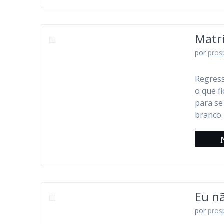
Matri
por
pros
Regress
o que f
para se
branco.
Eu n
por
pros