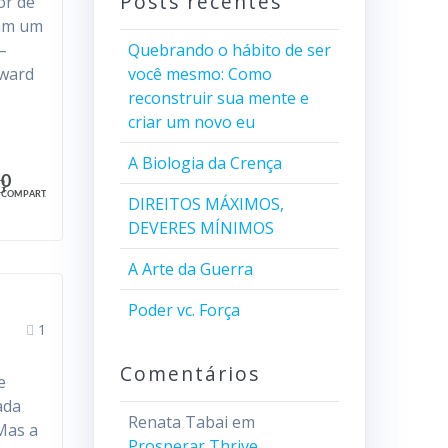
Posts recentes
or de
mam um
–
Quebrando o hábito de ser
dward
você mesmo: Como
reconstruir sua mente e
criar um novo eu
A Biologia da Crença
0
COMPART.
DIREITOS MÁXIMOS,
DEVERES MÍNIMOS
A Arte da Guerra
Poder vc. Força
1
Comentários
e
ada
Renata Tabai
em
 Mas a
Prosperar Thrive