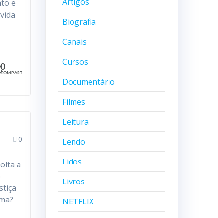
Artigos
nto e
vida
Biografia
Canais
Cursos
0
COMPART.
Documentário
Filmes
Leitura
0
Lendo
Lidos
olta a
e
Livros
stiça
ama?
NETFLIX