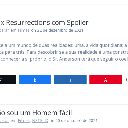
x Resurrections com Spoiler
perar
em
Filmes
on 22 de dezembro de 2021
e a um mundo de duas realidades: uma, a vida quotidiana; a
ica para trás. Para descobrir se a sua realidade é uma constr
 conhecer a si próprio, o Sr. Anderson terá que seguir o coe
Twittar
Compartilhar
Compartilhar
Pin
ão sou um Homem fácil
perar
em
Filmes
,
NETFLIX
on 20 de outubro de 2021