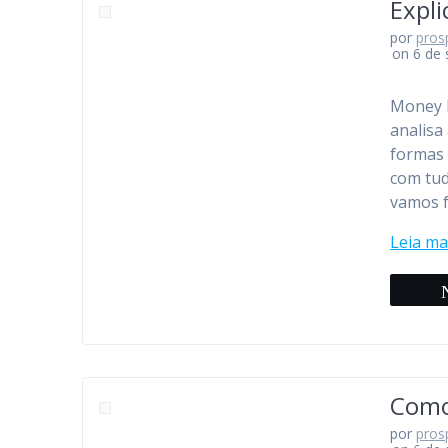
Expl
por
pros
on 6 de
Money E
analisa
formas 
com tu
vamos f
Leia ma
Como
por
pros