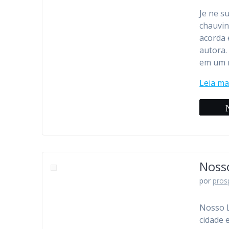
Je ne s
chauvin
acorda
autora.
em um 
Leia ma
Noss
por
pros
Nosso L
cidade 