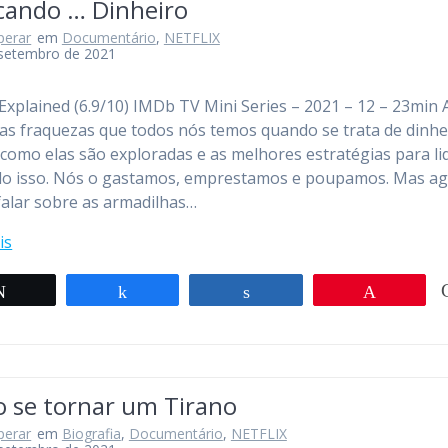
icando … Dinheiro
perar
em
Documentário
,
NETFLIX
 setembro de 2021
xplained (6.9/10) IMDb TV Mini Series – 2021 – 12 – 23min A
 as fraquezas que todos nós temos quando se trata de dinhe
como elas são exploradas e as melhores estratégias para li
do isso. Nós o gastamos, emprestamos e poupamos. Mas a
alar sobre as armadilhas…
is
Twittar
Compartilhar
Compartilhar
Pin
 se tornar um Tirano
perar
em
Biografia
,
Documentário
,
NETFLIX