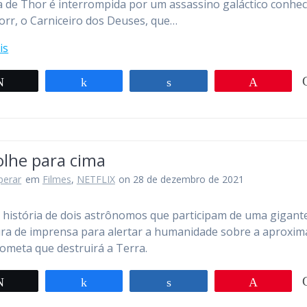
 de Thor é interrompida por um assassino galáctico conhec
rr, o Carniceiro dos Deuses, que…
is
Twittar
Compartilhar
Compartilhar
Pin
olhe para cima
perar
em
Filmes
,
NETFLIX
on 28 de dezembro de 2021
 história de dois astrônomos que participam de uma gigant
ra de imprensa para alertar a humanidade sobre a aproxi
ometa que destruirá a Terra.
Twittar
Compartilhar
Compartilhar
Pin