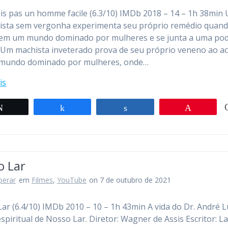
uis pas un homme facile (6.3/10) IMDb 2018 – 14 – 1h 38min
ista sem vergonha experimenta seu próprio remédio quan
 em um mundo dominado por mulheres e se junta a uma po
 Um machista inveterado prova de seu próprio veneno ao a
mundo dominado por mulheres, onde…
is
Twittar
Compartilhar
Compartilhar
Pin
o Lar
perar
em
Filmes
,
YouTube
on 7 de outubro de 2021
ar (6.4/10) IMDb 2010 – 10 – 1h 43min A vida do Dr. André L
espiritual de Nosso Lar. Diretor: Wagner de Assis Escritor: L