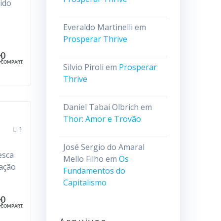
ido
Everaldo Martinelli
em
Prosperar Thrive
0
COMPART.
Silvio Piroli
em
Prosperar
Thrive
Daniel Tabai Olbrich
em
Thor: Amor e Trovão
1
José Sergio do Amaral
esca
Mello Filho
em
Os
mação
Fundamentos do
Capitalismo
0
COMPART.