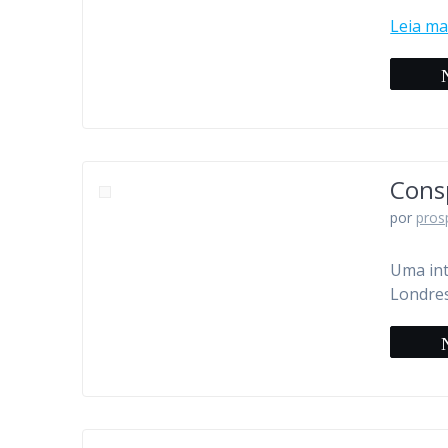
Leia ma
Consp
por
pros
Uma int
Londres