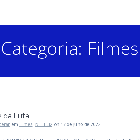
Categoria:
Filmes
e da Luta
perar
em
Filmes
,
NETFLIX
on 17 de julho de 2022