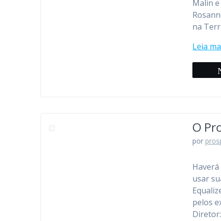
Malin e
Rosanne
na Terr
Leia ma
O Pr
por
pros
Haverá 
usar su
Equaliz
pelos e
Diretor