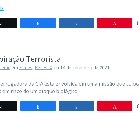
is
Twittar
Compartilhar
Compartilhar
Pin
iração Terrorista
perar
em
Filmes
,
NETFLIX
on 14 de setembro de 2021
errogadora da CIA está envolvida em uma missão que coloc
 em risco de um ataque biológico.
Twittar
Compartilhar
Compartilhar
Pin