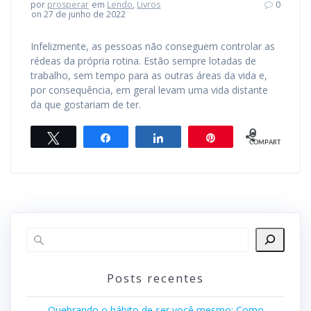
por
prosperar
em
Lendo
,
Livros
0
on 27 de junho de 2022
Infelizmente, as pessoas não conseguem controlar as
rédeas da própria rotina. Estão sempre lotadas de
trabalho, sem tempo para as outras áreas da vida e,
por consequência, em geral levam uma vida distante
da que gostariam de ter.
0
Twittar
Compartilhar
Compartilhar
Pin
COMPART.
Posts recentes
Quebrando o hábito de ser você mesmo: Como