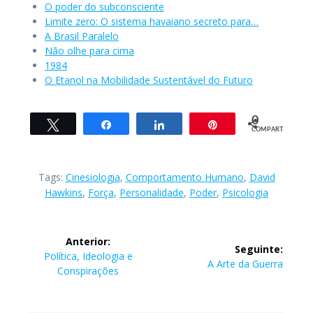
O poder do subconsciente
Limite zero: O sistema havaiano secreto para…
A Brasil Paralelo
Não olhe para cima
1984
O Etanol na Mobilidade Sustentável do Futuro
0
Twittar
Compartilhar
Compartilhar
Pin
COMPART.
Tags:
Cinesiologia
,
Comportamento Humano
,
David
Hawkins
,
Força
,
Personalidade
,
Poder
,
Psicologia
Navegação
Anterior:
Seguinte:
de
Post
Política, Ideologia e
Post
A Arte da Guerra
anterior:
Conspirações
seguinte:
Post