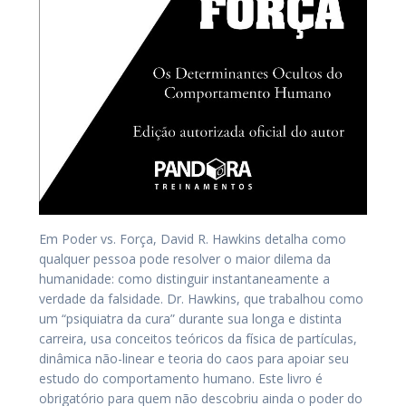
Em Poder vs. Força, David R. Hawkins detalha como
qualquer pessoa pode resolver o maior dilema da
humanidade: como distinguir instantaneamente a
verdade da falsidade. Dr. Hawkins, que trabalhou como
um “psiquiatra da cura” durante sua longa e distinta
carreira, usa conceitos teóricos da física de partículas,
dinâmica não-linear e teoria do caos para apoiar seu
estudo do comportamento humano. Este livro é
obrigatório para quem não descobriu ainda o poder do