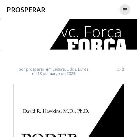
Skip
PROSPERAR
to
content
Poder vc. Força
por
prosperar
em
Leitura
,
Lidos
,
Livros
0
on 13 de março de 2023