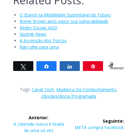
Related Posts:
O Etanol na Mobilidade Sustentável do Futuro
Brené Brown após expor sua vulnerabilidade
Redes Sociais ADD
Sputnik News
A Ascensão dos Porcos
Não olhe para cima
0
Twittar
Compartilhar
Compartilhar
Pin
COMPART.
Tags:
Canal Tech
,
Mudança De Comportamento
,
Obsolescência Programada
Navegação
Anterior:
Seguinte:
de
Post
A Liberade nunca é tirada
Post
META compra Facebook
anterior:
de uma só vez
seguinte: