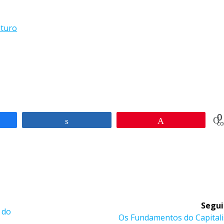
uturo
0
rtilhar
Compartilhar
Pin
CO
Segui
 do
Post
Os Fundamentos do Capital