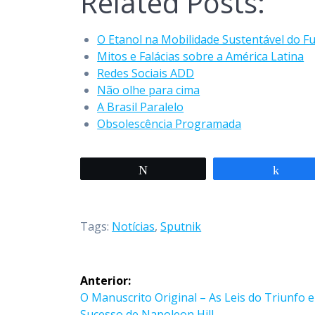
Related Posts:
O Etanol na Mobilidade Sustentável do F
Mitos e Falácias sobre a América Latina
Redes Sociais ADD
Não olhe para cima
A Brasil Paralelo
Obsolescência Programada
Twittar
Compa
Tags:
Notícias
,
Sputnik
Navegação
Anterior:
de
Post
O Manuscrito Original – As Leis do Triunfo e
anterior:
Sucesso de Napoleon Hill