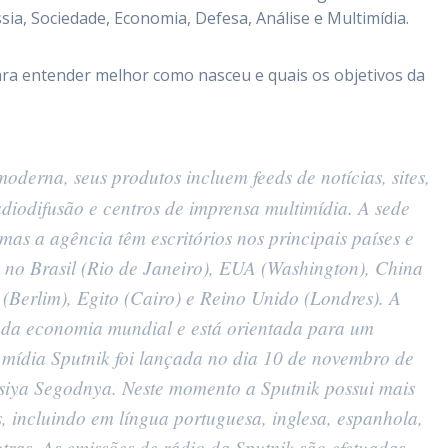
ssia, Sociedade, Economia, Defesa, Análise e Multimídia.
ra entender melhor como nasceu e quais os objetivos da
oderna, seus produtos incluem feeds de notícias, sites,
radiodifusão e centros de imprensa multimídia. A sede
as a agência têm escritórios nos principais países e
 no Brasil (Rio de Janeiro), EUA (Washington), China
(Berlim), Egito (Cairo) e Reino Unido (Londres). A
 e da economia mundial e está orientada para um
 mídia Sputnik foi lançada no dia 10 de novembro de
siya Segodnya. Neste momento a Sputnik possui mais
s, incluindo em língua portuguesa, inglesa, espanhola,
utras. As emissões de rádio da Sputnik são efetuadas