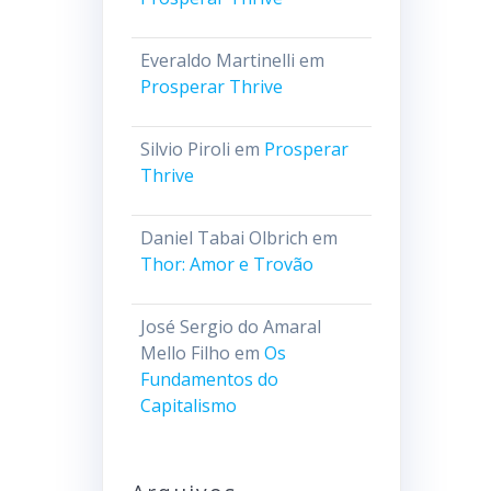
Everaldo Martinelli
em
Prosperar Thrive
Silvio Piroli
em
Prosperar
Thrive
Daniel Tabai Olbrich
em
Thor: Amor e Trovão
José Sergio do Amaral
Mello Filho
em
Os
Fundamentos do
Capitalismo