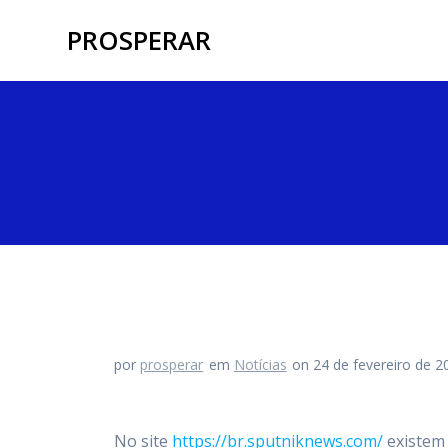
Skip
PROSPERAR
to
content
por
prosperar
em
Notícias
on 24 de fevereiro de 2
No site
https://br.sputniknews.com/
existem 