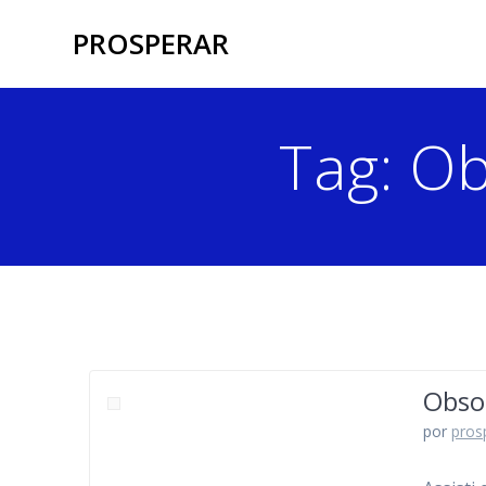
Skip
PROSPERAR
to
content
Tag:
Ob
Obso
por
pros