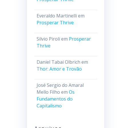
Everaldo Martinelli
em
Prosperar Thrive
Silvio Piroli
em
Prosperar
Thrive
Daniel Tabai Olbrich
em
Thor: Amor e Trovão
José Sergio do Amaral
Mello Filho
em
Os
Fundamentos do
Capitalismo