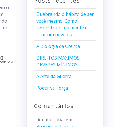
Posts recentes
iro e
em
Quebrando o hábito de ser
ando
você mesmo: Como
s nos
reconstruir sua mente e
criar um novo eu
A Biologia da Crença
DIREITOS MÁXIMOS,
0
COMPART.
DEVERES MÍNIMOS
A Arte da Guerra
Poder vc. Força
Comentários
Renata Tabai
em
Prosperar Thrive