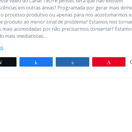
 esse vídeo do Canal Tech e pensei, será que não existem
cências em outras áreas? Programada por gerar mais dinhe
ar o processo produtivo ou apenas para nos acostumarmos 
de produto ao menor sinal de problema? Estamos nos torn
 mais acomodadas por não precisarmos consertar? Estamo
o mais imediatistas,…
is
Twittar
Compartilhar
Compartilhar
Pin