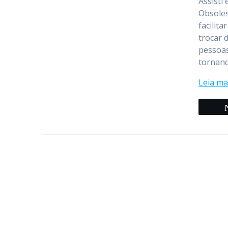
Assisti
Obsoles
facilit
trocar 
pessoas
tornand
Leia ma