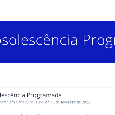
solescência Pro
lescência Programada
perar
em
Canais
,
YouTube
on 15 de fevereiro de 2022