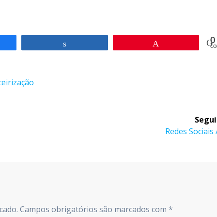
0
rtilhar
Compartilhar
Pin
CO
ceirização
Segui
Post
Redes Sociais
seguinte:
cado.
Campos obrigatórios são marcados com
*