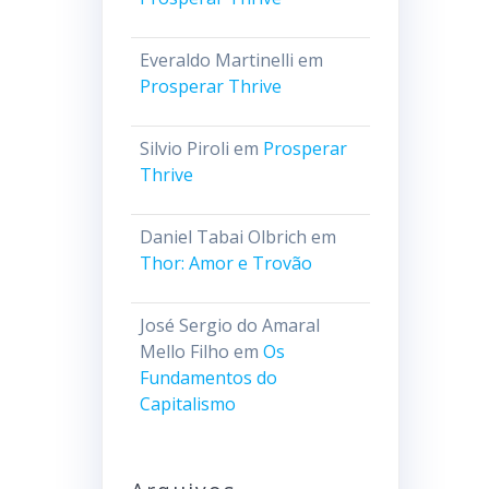
Everaldo Martinelli
em
Prosperar Thrive
Silvio Piroli
em
Prosperar
Thrive
Daniel Tabai Olbrich
em
Thor: Amor e Trovão
José Sergio do Amaral
Mello Filho
em
Os
Fundamentos do
Capitalismo