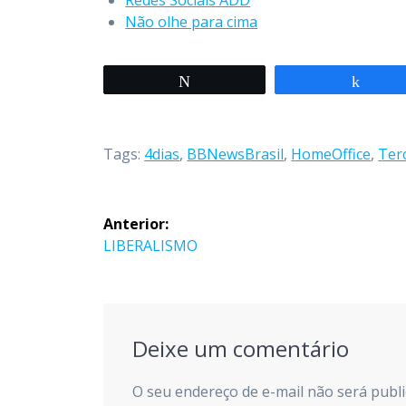
Redes Sociais ADD
Não olhe para cima
Twittar
Compa
Tags:
4dias
,
BBNewsBrasil
,
HomeOffice
,
Ter
Navegação
Anterior:
de
Post
LIBERALISMO
anterior:
Post
Deixe um comentário
O seu endereço de e-mail não será publi