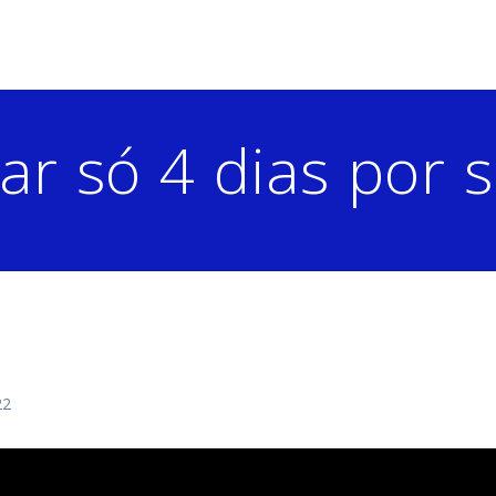
ar só 4 dias por
22