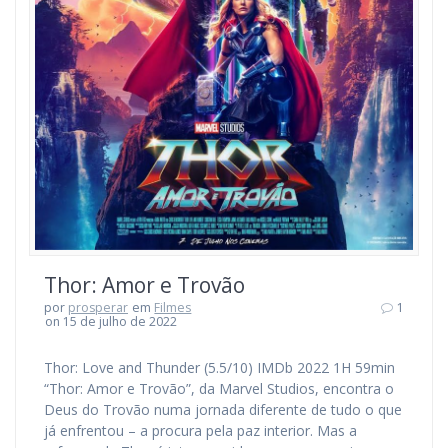
Thor: Amor e Trovão
por
prosperar
em
Filmes
1
on 15 de julho de 2022
Thor: Love and Thunder (5.5/10) IMDb 2022 1H 59min
“Thor: Amor e Trovão”, da Marvel Studios, encontra o
Deus do Trovão numa jornada diferente de tudo o que
já enfrentou – a procura pela paz interior. Mas a