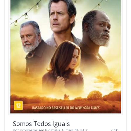
Somos Todos Iguais
por
prosperar
em
Biografia
,
Filmes
,
NETFLIX
0