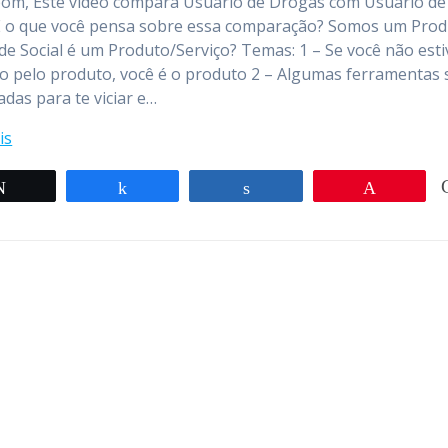
om, Este vídeo compara Usuário de Drogas com Usuário de
 E o que você pensa sobre essa comparação? Somos um Pro
de Social é um Produto/Serviço? Temas: 1 – Se você não esti
 pelo produto, você é o produto 2 – Algumas ferramentas 
das para te viciar e…
is
Twittar
Compartilhar
Compartilhar
Pin