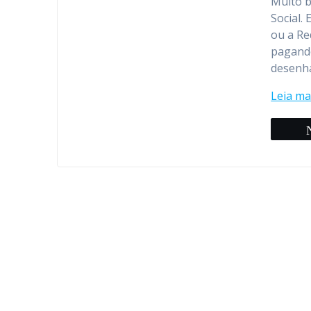
Muito b
Social.
ou a Re
pagando
desenha
Leia ma