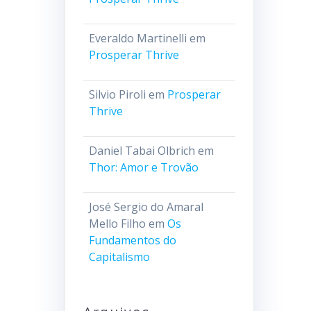
Everaldo Martinelli
em
Prosperar Thrive
Silvio Piroli
em
Prosperar
Thrive
Daniel Tabai Olbrich
em
Thor: Amor e Trovão
José Sergio do Amaral
Mello Filho
em
Os
Fundamentos do
Capitalismo