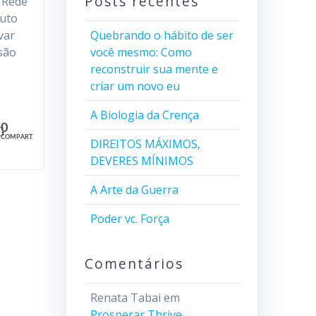
Posts recentes
 Rede
duto
var
Quebrando o hábito de ser
são
você mesmo: Como
reconstruir sua mente e
criar um novo eu
A Biologia da Crença
0
COMPART.
DIREITOS MÁXIMOS,
DEVERES MÍNIMOS
A Arte da Guerra
Poder vc. Força
Comentários
Renata Tabai
em
Prosperar Thrive