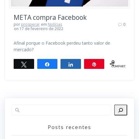
META compra Facebook
por
prosperar
em
Notícias
0
on 17 de fevereiro de 2022
Afinal porque o Facebook perdeu tanto valor de
mercado?
0
Twittar
Compartilhar
Compartilhar
Pin
COMPART.
Posts recentes