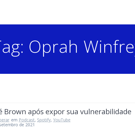
Tag:
Oprah Winfre
é Brown após expor sua vulnerabilidade
perar
em
Podcast
,
Spotify
,
YouTube
 setembro de 2021