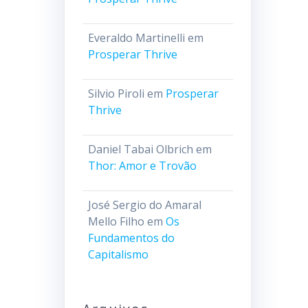
Everaldo Martinelli
em
Prosperar Thrive
Silvio Piroli
em
Prosperar
Thrive
Daniel Tabai Olbrich
em
Thor: Amor e Trovão
José Sergio do Amaral
Mello Filho
em
Os
Fundamentos do
Capitalismo