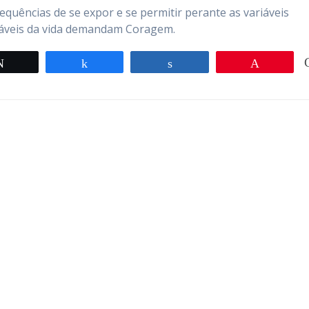
equências de se expor e se permitir perante as variáveis
láveis da vida demandam Coragem.
Twittar
Compartilhar
Compartilhar
Pin