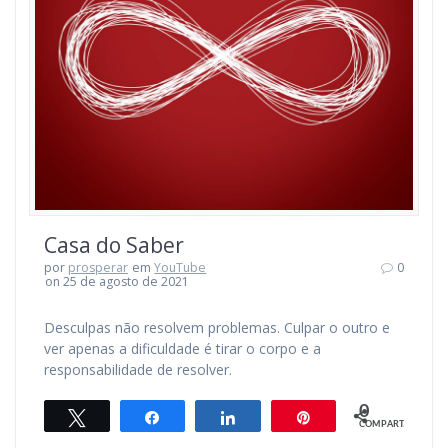
Casa do Saber
por
prosperar
em
YouTube
0
on 25 de agosto de 2021
Desculpas não resolvem problemas. Culpar o outro e
ver apenas a dificuldade é tirar o corpo e a
responsabilidade de resolver.
0
Twittar
Compartilhar
Compartilhar
Pin
COMPART.