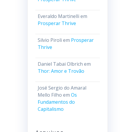
Everaldo Martinelli
em
Prosperar Thrive
Silvio Piroli
em
Prosperar
Thrive
Daniel Tabai Olbrich
em
Thor: Amor e Trovão
José Sergio do Amaral
Mello Filho
em
Os
Fundamentos do
Capitalismo