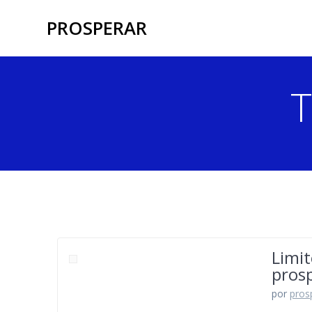
Skip
PROSPERAR
to
content
T
Limit
prosp
por
pros