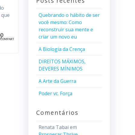
Posts recentes
do
 que
Quebrando o hábito de ser
você mesmo: Como
reconstruir sua mente e
0
criar um novo eu
COMPART.
A Biologia da Crença
DIREITOS MÁXIMOS,
DEVERES MÍNIMOS
A Arte da Guerra
Poder vc. Força
Comentários
Renata Tabai
em
Prosperar Thrive