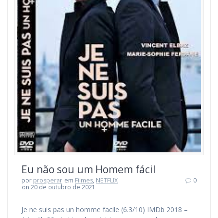
Eu não sou um Homem fácil
por
prosperar
em
Filmes
,
NETFLIX
0
on 20 de outubro de 2021
Je ne suis pas un homme facile (6.3/10) IMDb 2018 –