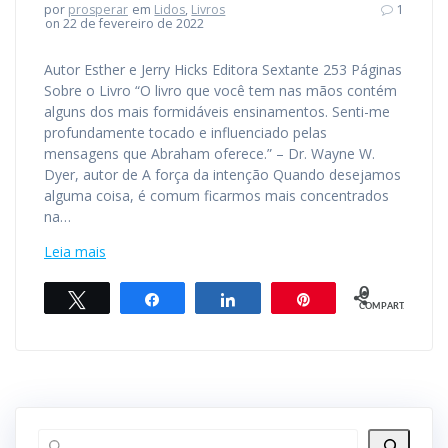
por
prosperar
em
Lidos
,
Livros
1
on 22 de fevereiro de 2022
Autor Esther e Jerry Hicks Editora Sextante 253 Páginas
Sobre o Livro “O livro que você tem nas mãos contém
alguns dos mais formidáveis ensinamentos. Senti-me
profundamente tocado e influenciado pelas
mensagens que Abraham oferece.” – Dr. Wayne W.
Dyer, autor de A força da intenção Quando desejamos
alguma coisa, é comum ficarmos mais concentrados
na…
Leia mais
0
Twittar
Compartilhar
Compartilhar
Pin
COMPART.