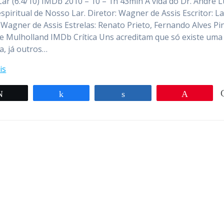
ar (6.4/10) IMDb 2010 – 10 – 1h 43min A vida do Dr. André L
espiritual de Nosso Lar. Diretor: Wagner de Assis Escritor: L
 Wagner de Assis Estrelas: Renato Prieto, Fernando Alves Pi
 Mulholland IMDb Crítica Uns acreditam que só existe uma 
a, já outros…
is
Twittar
Compartilhar
Compartilhar
Pin