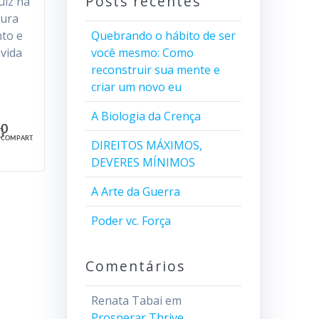
Posts recentes
uiz na
aura
nto e
Quebrando o hábito de ser
vida
você mesmo: Como
reconstruir sua mente e
criar um novo eu
A Biologia da Crença
0
COMPART.
DIREITOS MÁXIMOS,
DEVERES MÍNIMOS
A Arte da Guerra
Poder vc. Força
Comentários
Renata Tabai
em
Prosperar Thrive