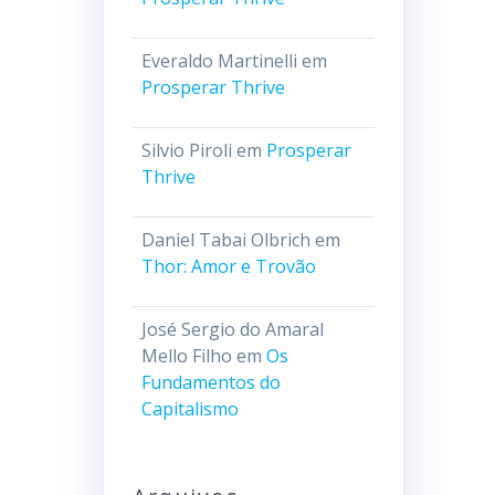
Everaldo Martinelli
em
Prosperar Thrive
Silvio Piroli
em
Prosperar
Thrive
Daniel Tabai Olbrich
em
Thor: Amor e Trovão
José Sergio do Amaral
Mello Filho
em
Os
Fundamentos do
Capitalismo