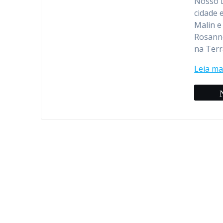
Nosso L
cidade 
Malin e
Rosanne
na Terr
Leia ma