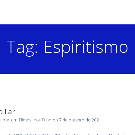
Tag:
Espiritismo
o Lar
perar
em
Filmes
,
YouTube
on 7 de outubro de 2021