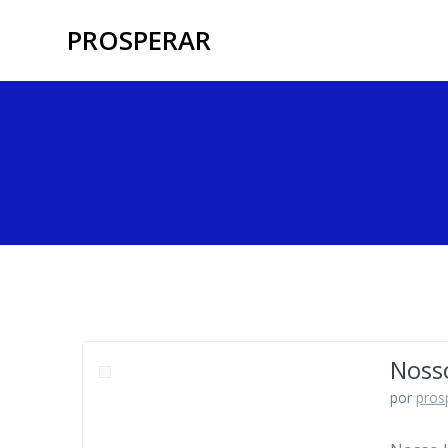
Skip
PROSPERAR
to
content
Noss
por
pros