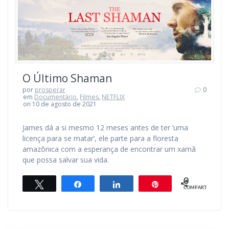
O Último Shaman
por
prosperar
0
em
Documentário
,
Filmes
,
NETFLIX
on 10 de agosto de 2021
James dá a si mesmo 12 meses antes de ter ‘uma
licença para se matar’, ele parte para a floresta
amazônica com a esperança de encontrar um xamã
que possa salvar sua vida.
0
Twittar
Compartilhar
Compartilhar
Pin
COMPART.