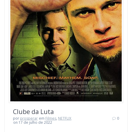
Clube da Luta
por
prosperar
em
Filmes
,
NETFLIX
0
on 17 de julho de 2022