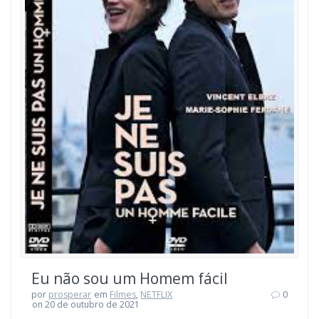
Eu não sou um Homem fácil
por
prosperar
em
Filmes
,
NETFLIX
0
on 20 de outubro de 2021