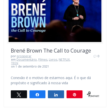
Brené Brown The Call to Courage
por
prosperar
0
em
Documentário
,
Filmes
,
Livros
,
NETFLIX
,
TEDx
on 1 de setembro de 2021
Conexão é o motivo de estarmos aqui. É o que dá
propósito e significado à nossa vida
0
Twittar
Compartilhar
Compartilhar
Pin
COMPART.