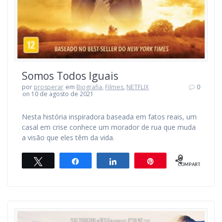
Somos Todos Iguais
por
prosperar
em
Biografia
,
Filmes
,
NETFLIX
0
on 10 de agosto de 2021
Nesta história inspiradora baseada em fatos reais, um
casal em crise conhece um morador de rua que muda
a visão que eles têm da vida.
0
Twittar
Compartilhar
Compartilhar
Pin
COMPART.