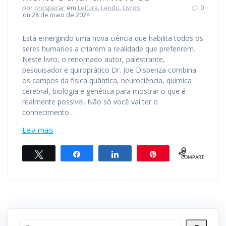
por
prosperar
em
Leitura
,
Lendo
,
Livros
0
on 28 de maio de 2024
Está emergindo uma nova ciência que habilita todos os
seres humanos a criarem a realidade que preferirem.
Neste livro, o renomado autor, palestrante,
pesquisador e quiroprático Dr. Joe Dispenza combina
os campos da física quântica, neurociência, química
cerebral, biologia e genética para mostrar o que é
realmente possível. Não só você vai ter o
conhecimento…
Leia mais
0
Twittar
Compartilhar
Compartilhar
Pin
COMPART.