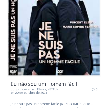
Eu não sou um Homem fácil
por
prosperar
em
Filmes
,
NETFLIX
0
on 20 de outubro de 2021
Je ne suis pas un homme facile (6.3/10) IMDb 2018 –