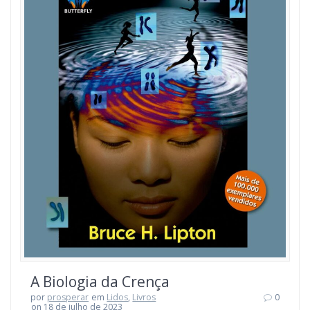
A Biologia da Crença
por
prosperar
em
Lidos
,
Livros
0
on 18 de julho de 2023