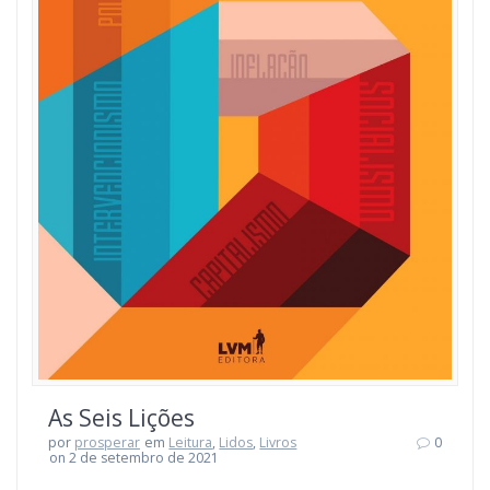
As Seis Lições
por
prosperar
em
Leitura
,
Lidos
,
Livros
0
on 2 de setembro de 2021