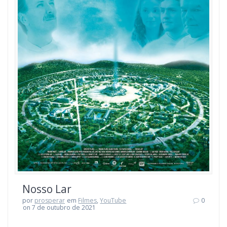
Nosso Lar
por
prosperar
em
Filmes
,
YouTube
0
on 7 de outubro de 2021