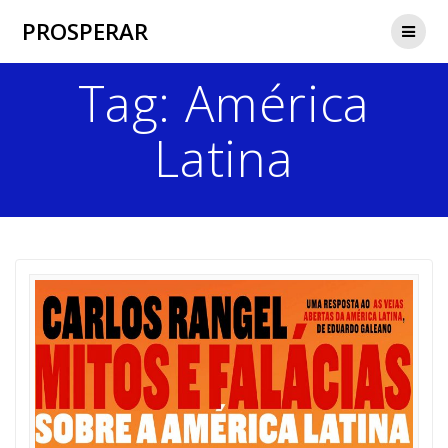
Skip
PROSPERAR
to
content
Tag:
América
Latina