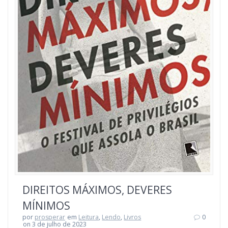
DIREITOS MÁXIMOS, DEVERES
MÍNIMOS
por
prosperar
em
Leitura
,
Lendo
,
Livros
0
on 3 de julho de 2023