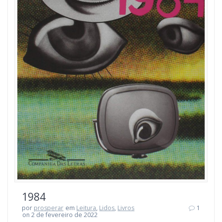
1984
por
prosperar
em
Leitura
,
Lidos
,
Livros
1
on 2 de fevereiro de 2022